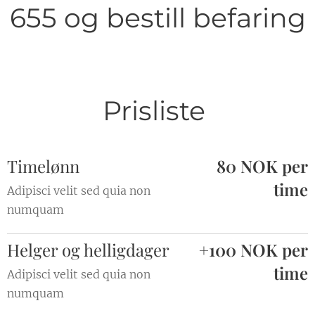
655 og bestill befaring
Prisliste
Timelønn
80 NOK
per
time
Adipisci velit sed quia non
numquam
Helger og helligdager
+100 NOK
per
time
Adipisci velit sed quia non
numquam